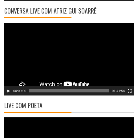
d
CONVERSA LIVE COM ATRIZ GUI SOARRÊ
e
o
T
o
c
a
d
o
r
d
e
v
00:00:00
01:41:54
í
d
LIVE COM POETA
e
o
T
o
c