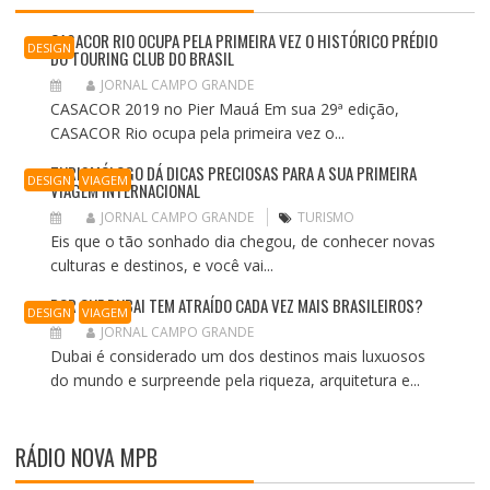
CASACOR RIO OCUPA PELA PRIMEIRA VEZ O HISTÓRICO PRÉDIO
DESIGN
DO TOURING CLUB DO BRASIL
JORNAL CAMPO GRANDE
CASACOR 2019 no Pier Mauá Em sua 29ª edição,
CASACOR Rio ocupa pela primeira vez o...
TURISMÓLOGO DÁ DICAS PRECIOSAS PARA A SUA PRIMEIRA
DESIGN
VIAGEM
VIAGEM INTERNACIONAL
JORNAL CAMPO GRANDE
TURISMO
Eis que o tão sonhado dia chegou, de conhecer novas
culturas e destinos, e você vai...
POR QUE DUBAI TEM ATRAÍDO CADA VEZ MAIS BRASILEIROS?
DESIGN
VIAGEM
JORNAL CAMPO GRANDE
Dubai é considerado um dos destinos mais luxuosos
do mundo e surpreende pela riqueza, arquitetura e...
RÁDIO NOVA MPB