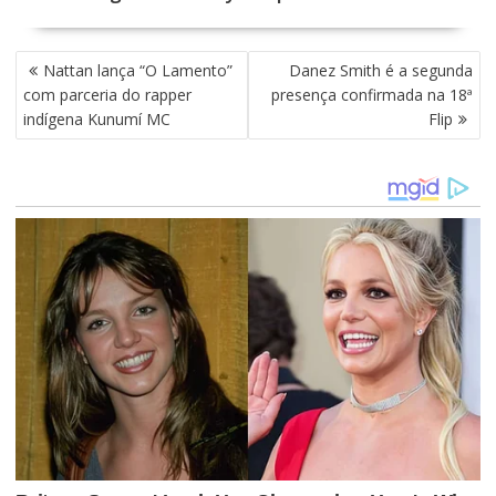
N
Nattan lança “O Lamento”
Danez Smith é a segunda
A
com parceria do rapper
presença confirmada na 18ª
V
indígena Kunumí MC
Flip
E
G
A
Ç
Ã
O
D
E
P
O
S
T