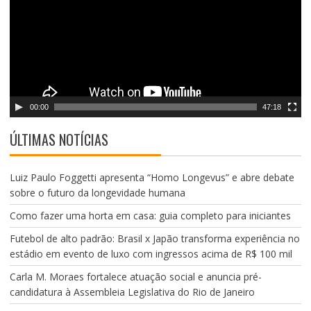
a
d
o
r
d
e
v
00:00
47:18
í
d
ÚLTIMAS NOTÍCIAS
e
o
Luiz Paulo Foggetti apresenta “Homo Longevus” e abre debate
sobre o futuro da longevidade humana
Como fazer uma horta em casa: guia completo para iniciantes
Futebol de alto padrão: Brasil x Japão transforma experiência no
estádio em evento de luxo com ingressos acima de R$ 100 mil
Carla M. Moraes fortalece atuação social e anuncia pré-
candidatura à Assembleia Legislativa do Rio de Janeiro