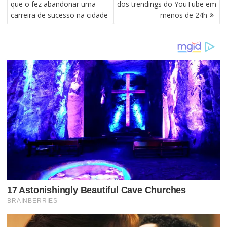
A
que o fez abandonar uma
dos trendings do YouTube em
V
carreira de sucesso na cidade
menos de 24h
E
G
A
Ç
Ã
O
D
E
P
O
S
T