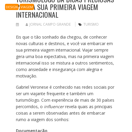
PARA A SUA PRIMEIRA VIAGEM
DESIGN
VIAGEM
INTERNACIONAL
JORNAL CAMPO GRANDE
TURISMO
Eis que o tão sonhado dia chegou, de conhecer
novas culturas e destinos, e você vai embarcar em
sua primeira viagem internacional. Viajar sempre
gera uma boa expectativa, mas na primeira viagem
internacional isso se mistura a outros sentimentos,
como ansiedade e insegurança com alegria e
motivação.
Gabriel Veronese é conhecido nas redes sociais por
ser um viajante frequente e também um
turismólogo. Com experiência de mais de 30 países
percorridos, o
influencer
revela quais as principais
coisas a serem observadas antes de embarcar
rumo a viagem dos sonhos:
Documentação