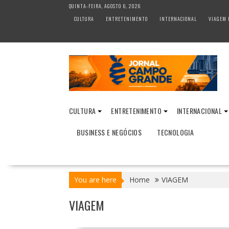
S
QUINTA-FEIRA, AGOSTO 6, 2026
k
CULTURA
ENTRETENIMENTO
INTERNACIONAL
VIAGEM 
i
p
t
o
c
o
n
t
CULTURA
ENTRETENIMENTO
INTERNACIONAL
e
n
BUSINESS E NEGÓCIOS
TECNOLOGIA
t
You are here
Home
VIAGEM
VIAGEM