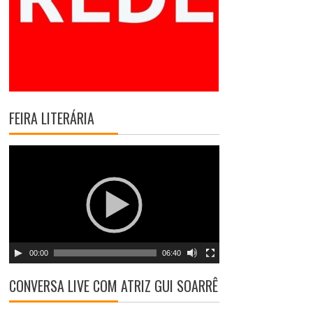
FEIRA LITERÁRIA
T
o
c
a
d
o
r
00:00
06:40
d
e
CONVERSA LIVE COM ATRIZ GUI SOARRÊ
v
í