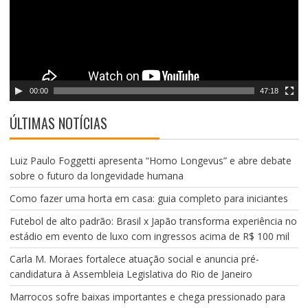
d
o
r
d
e
v
00:00
47:18
í
d
ÚLTIMAS NOTÍCIAS
e
o
Luiz Paulo Foggetti apresenta “Homo Longevus” e abre debate
sobre o futuro da longevidade humana
Como fazer uma horta em casa: guia completo para iniciantes
Futebol de alto padrão: Brasil x Japão transforma experiência no
estádio em evento de luxo com ingressos acima de R$ 100 mil
Carla M. Moraes fortalece atuação social e anuncia pré-
candidatura à Assembleia Legislativa do Rio de Janeiro
Marrocos sofre baixas importantes e chega pressionado para