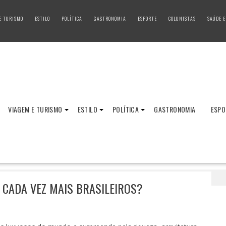
E TURISMO
ESTILO
POLÍTICA
GASTRONOMIA
ESPORTE
COLUNISTAS
SAÚDE E
VIAGEM E TURISMO
ESTILO
POLÍTICA
GASTRONOMIA
ESPO
Dubai tem atraído cada vez mais brasileiros?
 CADA VEZ MAIS BRASILEIROS?