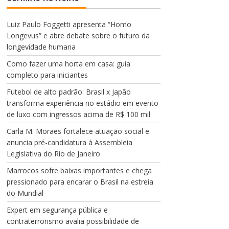
v
í
d
Luiz Paulo Foggetti apresenta “Homo
e
Longevus” e abre debate sobre o futuro da
o
longevidade humana
Como fazer uma horta em casa: guia
completo para iniciantes
Futebol de alto padrão: Brasil x Japão
transforma experiência no estádio em evento
de luxo com ingressos acima de R$ 100 mil
Carla M. Moraes fortalece atuação social e
anuncia pré-candidatura à Assembleia
Legislativa do Rio de Janeiro
Marrocos sofre baixas importantes e chega
pressionado para encarar o Brasil na estreia
do Mundial
Expert em segurança pública e
contraterrorismo avalia possibilidade de