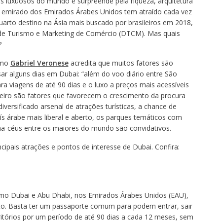
s luxuosos do mundo e surpreende pela riqueza, arquitetura
 e emirado dos Emirados Árabes Unidos tem atraído cada vez
uarto destino na Ásia mais buscado por brasileiros em 2018,
e Turismo e Marketing de Comércio (DTCM). Mas quais
?
ismo
Gabriel Veronese
acredita que muitos fatores são
ssar alguns dias em Dubai: “além do voo diário entre São
ra viagens de até 90 dias e o luxo a preços mais acessíveis
eiro são fatores que favorecem o crescimento da procura
iversificado arsenal de atrações turísticas, a chance de
 árabe mais liberal e aberto, os parques temáticos com
ha-céus entre os maiores do mundo são convidativos.
cipais atrações e pontos de interesse de Dubai. Confira:
como Dubai e Abu Dhabi, nos Emirados Árabes Unidos (EAU),
o. Basta ter um passaporte comum para podem entrar, sair
erritórios por um período de até 90 dias a cada 12 meses, sem