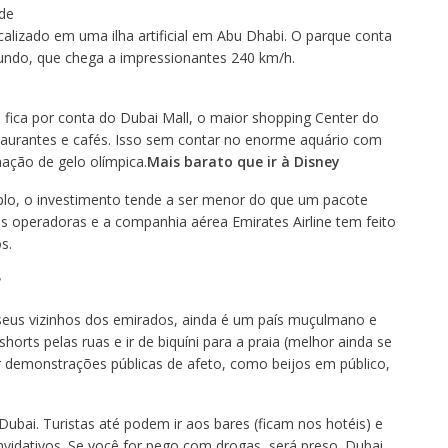
de
calizado em uma ilha artificial em Abu Dhabi. O parque conta
ndo, que chega a impressionantes 240 km/h.
fica por conta do Dubai Mall, o maior shopping Center do
taurantes e cafés. Isso sem contar no enorme aquário com
nação de gelo olímpica.
Mais barato que ir à Disney
o, o investimento tende a ser menor do que um pacote
as operadoras e a companhia aérea Emirates Airline tem feito
s.
?
 seus vizinhos dos emirados, ainda é um país muçulmano e
orts pelas ruas e ir de biquíni para a praia (melhor ainda se
ar demonstrações públicas de afeto, como beijos em público,
ubai. Turistas até podem ir aos bares (ficam nos hotéis) e
vidativos. Se você for pego com drogas, será preso. Dubai