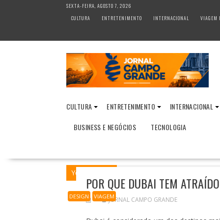
S
SEXTA-FEIRA, AGOSTO 7, 2026
k
CULTURA
ENTRETENIMENTO
INTERNACIONAL
VIAGEM 
i
p
t
o
c
o
n
t
CULTURA
ENTRETENIMENTO
INTERNACIONAL
e
n
BUSINESS E NEGÓCIOS
TECNOLOGIA
t
You are here
Home
VIAGEM
Por que 
POR QUE DUBAI TEM ATRAÍDO
DESIGN
VIAGEM
JORNAL CAMPO GRANDE