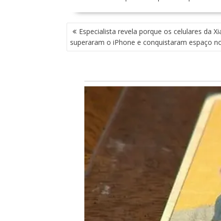
N
Especialista revela porque os celulares da X
A
superaram o iPhone e conquistaram espaço no
V
E
G
A
Ç
Ã
O
D
E
P
O
S
T