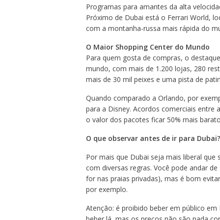
Programas para amantes da alta velocida
Próximo de Dubai está o Ferrari World, lo
com a montanha-russa mais rápida do mu
O Maior Shopping Center do Mundo
Para quem gosta de compras, o destaque 
mundo, com mais de 1.200 lojas, 280 res
mais de 30 mil peixes e uma pista de pati
Quando comparado a Orlando, por exempl
para a Disney. Acordos comerciais entre 
o valor dos pacotes ficar 50% mais barato
O que observar antes de ir para Dubai
Por mais que Dubai seja mais liberal que
com diversas regras. Você pode andar de sh
for nas praias privadas), mas é bom evit
por exemplo.
Atenção: é proibido beber em público em D
beber lá, mas os preços não são nada con