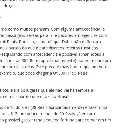
as drogas.
?
íssimo como muitos pensam. Com alguma antecedência, é
rar passagens aéreas para lá, e pacotes em agências com
 mil Reais. Por isso, acho até que Dubai não é tão cara
is barato do que ir para diversos roteiros turísticos
Pesquisando com antecedência é possível achar hotéis a
ericanos ou 385 Reais aproximadamente) por noite para um
para um 4 estrelas. Este preço é mais barato que um hotel
exemplo, que pode chegar a U$300 (1155 Reais
icos. Para os lugares que ele não vai há sempre a
m é mais barato que o taxi no Brasil.
os de 10 dólares (38 Reais aproximadamente) e fazer uma
0 ou U$15, um pouco menos de 60 Reais. Já em um
endo possível gastar uma pequena fortuna para comer em um