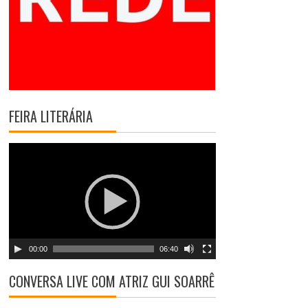
FEIRA LITERÁRIA
T
o
c
a
d
o
r
00:00
06:40
d
e
CONVERSA LIVE COM ATRIZ GUI SOARRÊ
v
í