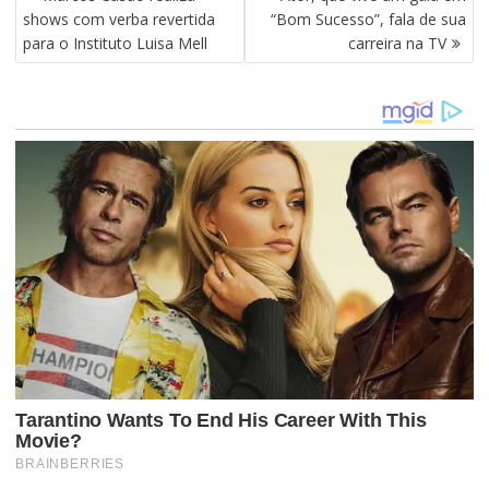
A
shows com verba revertida
“Bom Sucesso”, fala de sua
V
para o Instituto Luisa Mell
carreira na TV
E
G
A
Ç
Ã
O
D
E
P
O
S
T