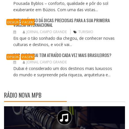
Pousada Byblos – conforto, qualidade e pôr do sol
exuberante em Búzios. Com uma das vistas...
TURISMÓLOGO DÁ DICAS PRECIOSAS PARA A SUA PRIMEIRA
DESIGN
VIAGEM
VIAGEM INTERNACIONAL
JORNAL CAMPO GRANDE
TURISMO
Eis que o tão sonhado dia chegou, de conhecer novas
culturas e destinos, e você vai...
POR QUE DUBAI TEM ATRAÍDO CADA VEZ MAIS BRASILEIROS?
DESIGN
VIAGEM
JORNAL CAMPO GRANDE
Dubai é considerado um dos destinos mais luxuosos
do mundo e surpreende pela riqueza, arquitetura e...
RÁDIO NOVA MPB