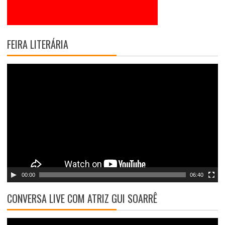
FEIRA LITERÁRIA
T
o
c
a
d
o
r
d
e
v
00:00
06:40
í
d
CONVERSA LIVE COM ATRIZ GUI SOARRÊ
e
o
T