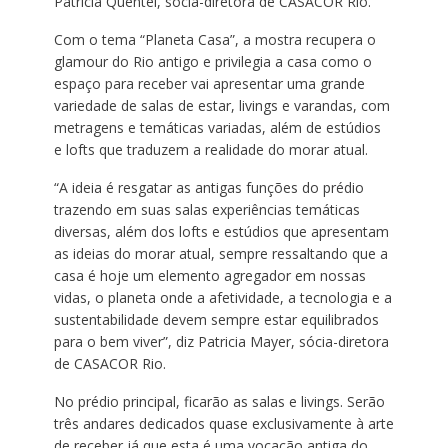
Patricia Quentel, sócia-diretora de CASACOR Rio.
Com o tema “Planeta Casa”, a mostra recupera o
glamour do Rio antigo e privilegia a casa como o
espaço para receber vai apresentar uma grande
variedade de salas de estar, livings e varandas, com
metragens e temáticas variadas, além de estúdios
e lofts que traduzem a realidade do morar atual.
“A ideia é resgatar as antigas funções do prédio
trazendo em suas salas experiências temáticas
diversas, além dos lofts e estúdios que apresentam
as ideias do morar atual, sempre ressaltando que a
casa é hoje um elemento agregador em nossas
vidas, o planeta onde a afetividade, a tecnologia e a
sustentabilidade devem sempre estar equilibrados
para o bem viver”, diz Patricia Mayer, sócia-diretora
de CASACOR Rio.
No prédio principal, ficarão as salas e livings. Serão
três andares dedicados quase exclusivamente à arte
de receber já que esta é uma vocação antiga do