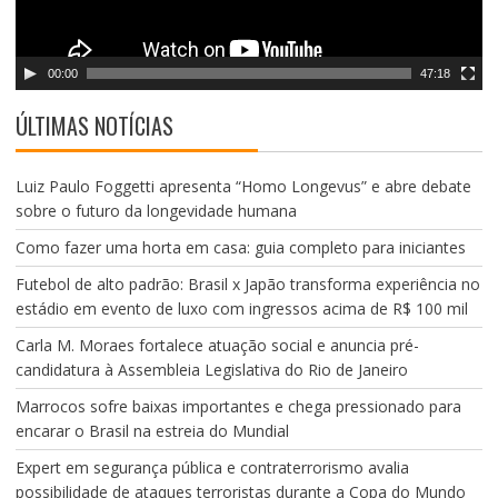
d
e
v
00:00
47:18
í
d
ÚLTIMAS NOTÍCIAS
e
o
Luiz Paulo Foggetti apresenta “Homo Longevus” e abre debate
sobre o futuro da longevidade humana
Como fazer uma horta em casa: guia completo para iniciantes
Futebol de alto padrão: Brasil x Japão transforma experiência no
estádio em evento de luxo com ingressos acima de R$ 100 mil
Carla M. Moraes fortalece atuação social e anuncia pré-
candidatura à Assembleia Legislativa do Rio de Janeiro
Marrocos sofre baixas importantes e chega pressionado para
encarar o Brasil na estreia do Mundial
Expert em segurança pública e contraterrorismo avalia
possibilidade de ataques terroristas durante a Copa do Mundo