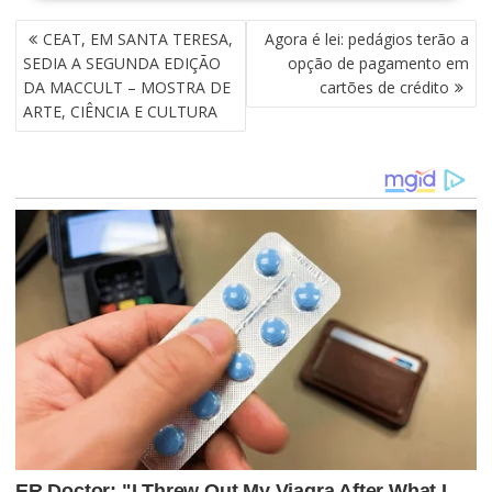
N
CEAT, EM SANTA TERESA,
Agora é lei: pedágios terão a
A
SEDIA A SEGUNDA EDIÇÃO
opção de pagamento em
V
DA MACCULT – MOSTRA DE
cartões de crédito
E
ARTE, CIÊNCIA E CULTURA
G
A
Ç
Ã
O
D
E
P
O
S
T