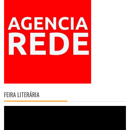
FEIRA LITERÁRIA
T
o
c
a