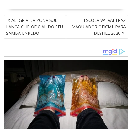
N
ALEGRIA DA ZONA SUL
ESCOLA VAI VAI TRAZ
A
LANÇA CLIP OFICIAL DO SEU
MAQUIADOR OFICIAL PARA
V
SAMBA-ENREDO
DESFILE 2020
E
G
A
Ç
Ã
O
D
E
P
O
S
T