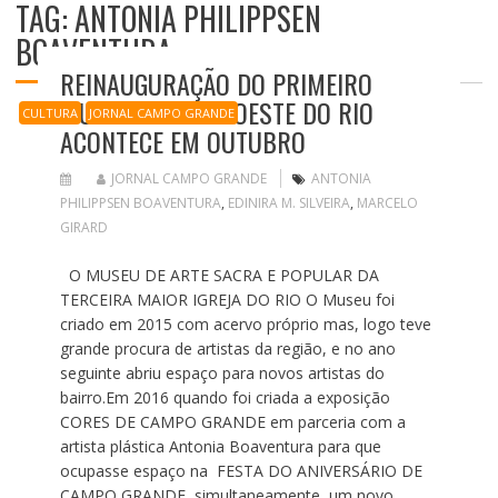
TAG: ANTONIA PHILIPPSEN
BOAVENTURA
REINAUGURAÇÃO DO PRIMEIRO
MUSEU DA ZONA OESTE DO RIO
CULTURA
JORNAL CAMPO GRANDE
ACONTECE EM OUTUBRO
JORNAL CAMPO GRANDE
ANTONIA
PHILIPPSEN BOAVENTURA
,
EDINIRA M. SILVEIRA
,
MARCELO
GIRARD
O MUSEU DE ARTE SACRA E POPULAR DA
TERCEIRA MAIOR IGREJA DO RIO O Museu foi
criado em 2015 com acervo próprio mas, logo teve
grande procura de artistas da região, e no ano
seguinte abriu espaço para novos artistas do
bairro.Em 2016 quando foi criada a exposição
CORES DE CAMPO GRANDE em parceria com a
artista plástica Antonia Boaventura para que
ocupasse espaço na FESTA DO ANIVERSÁRIO DE
CAMPO GRANDE, simultaneamente, um novo