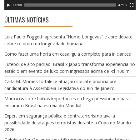
v
00:00
47:18
í
d
ÚLTIMAS NOTÍCIAS
e
o
Luiz Paulo Foggetti apresenta “Homo Longevus” e abre debate
sobre o futuro da longevidade humana
Como fazer uma horta em casa: guia completo para iniciantes
Futebol de alto padrão: Brasil x Japão transforma experiência no
estádio em evento de luxo com ingressos acima de R$ 100 mil
Carla M. Moraes fortalece atuação social e anuncia pré-
candidatura à Assembleia Legislativa do Rio de Janeiro
Marrocos sofre baixas importantes e chega pressionado para
encarar o Brasil na estreia do Mundial
Expert em segurança pública e contraterrorismo avalia
possibilidade de ataques terroristas durante a Copa do Mundo
2026
Gabriela Mourão lança seu 14º romance na Academia Mineira