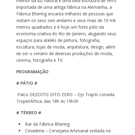
melhor da luz natural e uma bela estrutura de ferro
importada de uma antiga fábrica na Alemanha, a
Fábrica Bhering encanta milhares de pessoas que
visitam os seus seis andares e seus mais de 10 mil
metros quadrados e é hoje um forte pólo da
economia criativa do Rio de Janeiro, alugando seus
espaços para ateliês de pintura, fotografia,
escultura, lojas de moda, arquitetura, design, além
de ser o cenário de diversas produções de moda,
cinema, fotografia e TV.
PROGRAMAÇÃO
# PÁTIO #
Palco DEZOITO OITO ZERO – Djs Trap’in convida
TropeirÁfrica, das 18h às 19h30
# TÉRREO #
Bar da Fábrica Bhering
Cevaderia – Cervejaria Artesanal sediada na