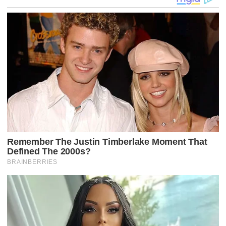
Ç
Ã
O
D
E
P
O
S
T