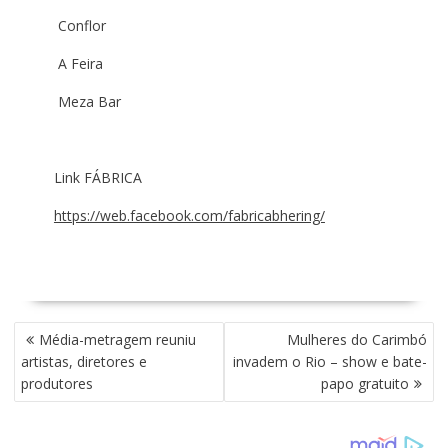
Conflor
A Feira
Meza Bar
Link FÁBRICA
https://web.facebook.com/fabricabhering/
N
Média-metragem reuniu
Mulheres do Carimbó
A
artistas, diretores e
invadem o Rio – show e bate-
V
produtores
papo gratuito
E
G
A