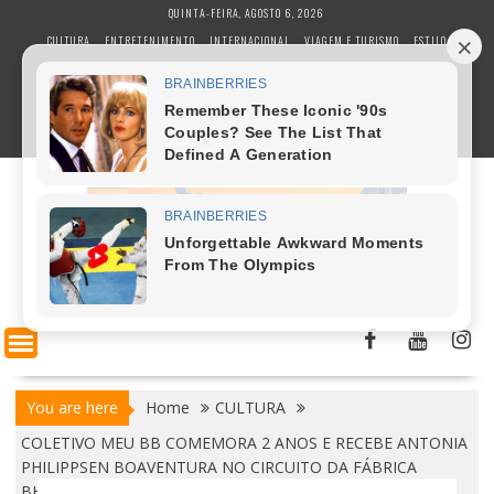
S
QUINTA-FEIRA, AGOSTO 6, 2026
k
CULTURA
ENTRETENIMENTO
INTERNACIONAL
VIAGEM E TURISMO
ESTILO
i
POLÍTICA
GASTRONOMIA
ESPORTE
COLUNISTAS
SAÚDE E BEM ESTAR
p
t
BUSINESS E NEGÓCIOS
TECNOLOGIA
o
c
o
n
t
e
n
t
You are here
Home
CULTURA
COLETIVO MEU BB COMEMORA 2 ANOS E RECEBE ANTONIA
PHILIPPSEN BOAVENTURA NO CIRCUITO DA FÁBRICA
BHERING