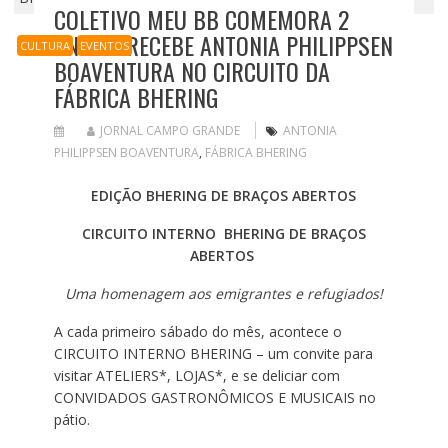
COLETIVO MEU BB COMEMORA 2
ANOS E RECEBE ANTONIA PHILIPPSEN
CULTURA
EVENTOS
BOAVENTURA NO CIRCUITO DA
FÁBRICA BHERING
JORNAL CAMPO GRANDE
ANTONIA
PHILIPPSEN BOAVENTURA
,
FÁBRICA BHERING
EDIÇÃO BHERING DE BRAÇOS ABERTOS
CIRCUITO INTERNO BHERING DE BRAÇOS
ABERTOS
Uma homenagem aos emigrantes e refugiados!
A cada primeiro sábado do mês, acontece o
CIRCUITO INTERNO BHERING – um convite para
visitar ATELIERS*, LOJAS*, e se deliciar com
CONVIDADOS GASTRONÔMICOS E MUSICAIS no
pátio.