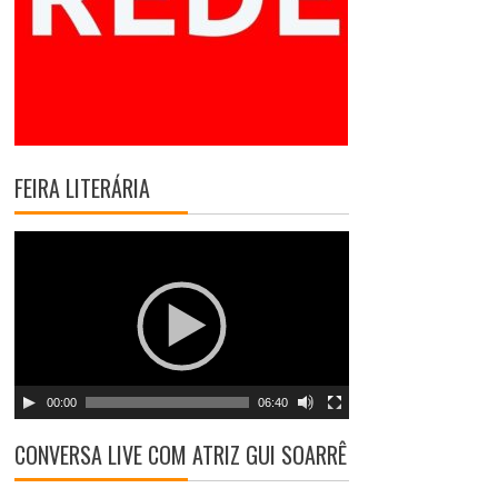
FEIRA LITERÁRIA
T
o
c
a
d
o
r
00:00
06:40
d
e
CONVERSA LIVE COM ATRIZ GUI SOARRÊ
v
í