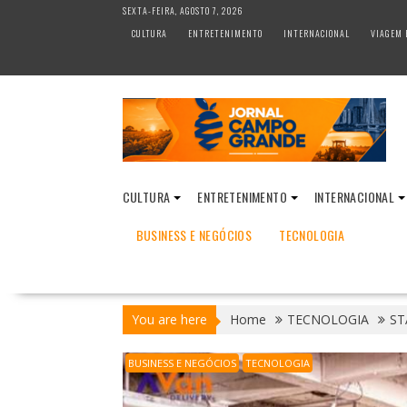
S
SEXTA-FEIRA, AGOSTO 7, 2026
k
CULTURA
ENTRETENIMENTO
INTERNACIONAL
VIAGEM 
i
p
t
o
c
o
n
t
CULTURA
ENTRETENIMENTO
INTERNACIONAL
e
n
BUSINESS E NEGÓCIOS
TECNOLOGIA
t
You are here
Home
TECNOLOGIA
ST
BUSINESS E NEGÓCIOS
TECNOLOGIA