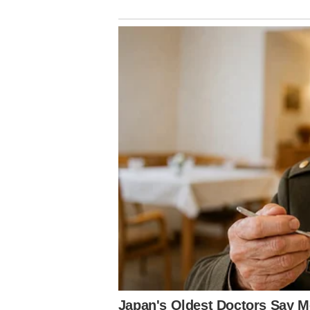
A
Ç
Ã
O
D
E
P
O
S
T