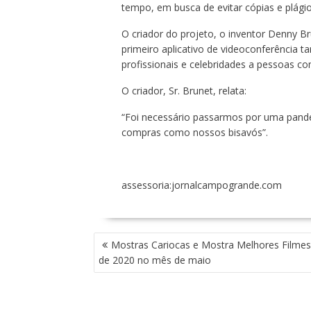
tempo, em busca de evitar cópias e plág
O criador do projeto, o inventor Denny B
primeiro aplicativo de videoconferência 
profissionais e celebridades a pessoas c
O criador, Sr. Brunet, relata:
“Foi necessário passarmos por uma pande
compras como nossos bisavós”.
assessoria:jornalcampogrande.com
N
Mostras Cariocas e Mostra Melhores Filme
A
de 2020 no mês de maio
V
E
G