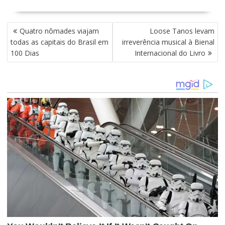
N
Quatro nômades viajam
Loose Tanos levam
A
todas as capitais do Brasil em
irreverência musical à Bienal
V
100 Dias
Internacional do Livro
E
G
A
Ç
Ã
O
D
E
P
O
S
T