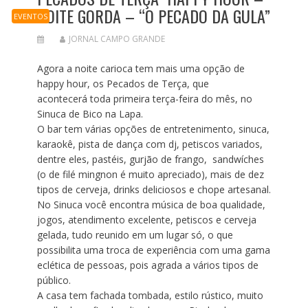
NOITE GORDA – “O PECADO DA GULA”
EVENTOS
JORNAL CAMPO GRANDE
Agora a noite carioca tem mais uma opção de
happy hour, os Pecados de Terça, que
acontecerá toda primeira terça-feira do mês, no
Sinuca de Bico na Lapa.
O bar tem várias opções de entretenimento, sinuca,
karaokê, pista de dança com dj, petiscos variados,
dentre eles, pastéis, gurjão de frango, sandwíches
(o de filé mingnon é muito apreciado), mais de dez
tipos de cerveja, drinks deliciosos e chope artesanal.
No Sinuca você encontra música de boa qualidade,
jogos, atendimento excelente, petiscos e cerveja
gelada, tudo reunido em um lugar só, o que
possibilita uma troca de experiência com uma gama
eclética de pessoas, pois agrada a vários tipos de
público.
A casa tem fachada tombada, estilo rústico, muito