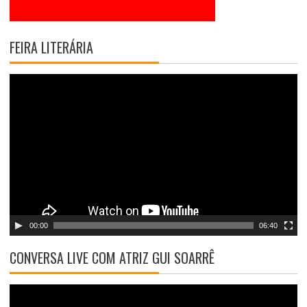
FEIRA LITERÁRIA
T
o
c
a
d
o
r
d
e
v
00:00
06:40
í
d
CONVERSA LIVE COM ATRIZ GUI SOARRÊ
e
o
T
o