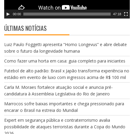
e
v
00:00
47:18
í
d
ÚLTIMAS NOTÍCIAS
e
o
Luiz Paulo Foggetti apresenta “Homo Longevus” e abre debate
sobre o futuro da longevidade humana
Como fazer uma horta em casa: guia completo para iniciantes
Futebol de alto padrão: Brasil x Japão transforma experiência no
estádio em evento de luxo com ingressos acima de R$ 100 mil
Carla M. Moraes fortalece atuação social e anuncia pré-
candidatura à Assembleia Legislativa do Rio de Janeiro
Marrocos sofre baixas importantes e chega pressionado para
encarar o Brasil na estreia do Mundial
Expert em segurança pública e contraterrorismo avalia
possibilidade de ataques terroristas durante a Copa do Mundo
2026