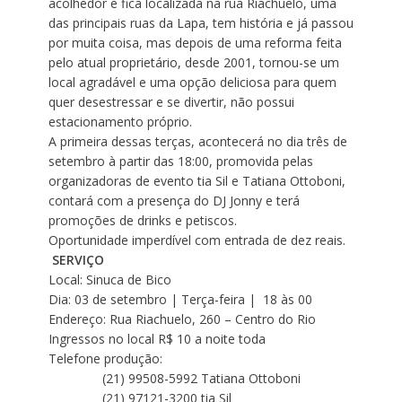
acolhedor e fica localizada na rua Riachuelo, uma
das principais ruas da Lapa, tem história e já passou
por muita coisa, mas depois de uma reforma feita
pelo atual proprietário, desde 2001, tornou-se um
local agradável e uma opção deliciosa para quem
quer desestressar e se divertir, não possui
estacionamento próprio.
A primeira dessas terças, acontecerá no dia três de
setembro à partir das 18:00, promovida pelas
organizadoras de evento tia Sil e Tatiana Ottoboni,
contará com a presença do DJ Jonny e terá
promoções de drinks e petiscos.
Oportunidade imperdível com entrada de dez reais.
SERVIÇO
Local: Sinuca de Bico
Dia: 03 de setembro | Terça-feira | 18 às 00
Endereço: Rua Riachuelo, 260 – Centro do Rio
Ingressos no local R$ 10 a noite toda
Telefone produção:
(21) 99508-5992 Tatiana Ottoboni
(21) 97121-3200 tia Sil