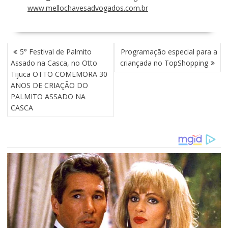
www.mellochavesadvogados.com.br
N
5° Festival de Palmito
Programação especial para a
A
Assado na Casca, no Otto
criançada no TopShopping
V
Tijuca OTTO COMEMORA 30
E
ANOS DE CRIAÇÃO DO
G
PALMITO ASSADO NA
A
CASCA
Ç
Ã
O
D
E
P
O
S
T