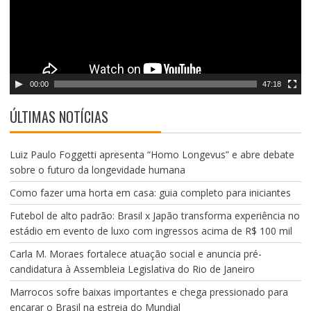
o
r
d
e
v
00:00
47:18
í
d
ÚLTIMAS NOTÍCIAS
e
o
Luiz Paulo Foggetti apresenta “Homo Longevus” e abre debate
sobre o futuro da longevidade humana
Como fazer uma horta em casa: guia completo para iniciantes
Futebol de alto padrão: Brasil x Japão transforma experiência no
estádio em evento de luxo com ingressos acima de R$ 100 mil
Carla M. Moraes fortalece atuação social e anuncia pré-
candidatura à Assembleia Legislativa do Rio de Janeiro
Marrocos sofre baixas importantes e chega pressionado para
encarar o Brasil na estreia do Mundial