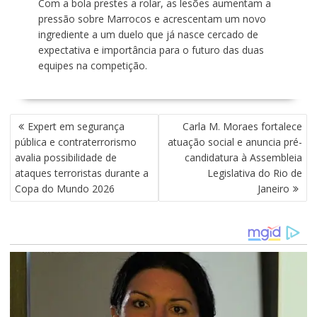
Com a bola prestes a rolar, as lesões aumentam a
pressão sobre Marrocos e acrescentam um novo
ingrediente a um duelo que já nasce cercado de
expectativa e importância para o futuro das duas
equipes na competição.
N
Expert em segurança
Carla M. Moraes fortalece
A
pública e contraterrorismo
atuação social e anuncia pré-
V
avalia possibilidade de
candidatura à Assembleia
E
ataques terroristas durante a
Legislativa do Rio de
G
Copa do Mundo 2026
Janeiro
A
Ç
Ã
O
D
E
P
O