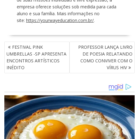
empresa oferece soluções sob medida para cada
aluno e sua família. Mais informações no
site:
https://yourwayeducation.com.br/
.
N
FESTIVAL PINK
PROFESSOR LANÇA LIVRO
A
UMBRELLAS -SP APRESENTA
DE POESIA RELATANDO
V
ENCONTROS ARTÍSTICOS
COMO CONVIVER COM O
E
INÉDITO
VÍRUS HIV
G
A
Ç
Ã
O
D
E
P
O
S