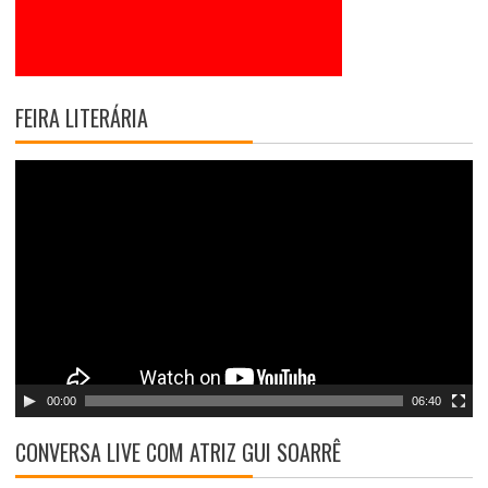
FEIRA LITERÁRIA
T
o
c
a
d
o
r
d
e
v
00:00
06:40
í
d
CONVERSA LIVE COM ATRIZ GUI SOARRÊ
e
o