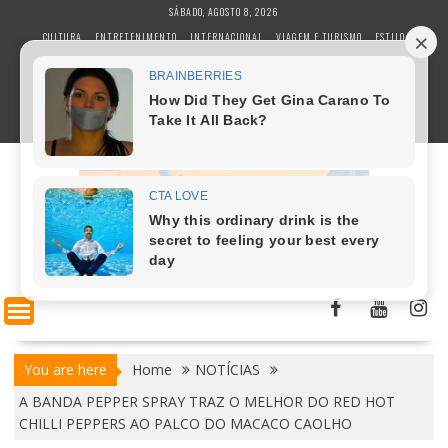
S
SÁBADO, AGOSTO 8, 2026
k
CULTURA
ENTRETENIMENTO
INTERNACIONAL
VIAGEM E TURISMO
ESTILO
i
POLÍTICA
GASTRONOMIA
ESPORTE
COLUNISTAS
SAÚDE E BEM ESTAR
p
t
BUSINESS E NEGÓCIOS
TECNOLOGIA
o
c
o
n
t
e
n
t
You are here
Home
NOTÍCIAS
A BANDA PEPPER SPRAY TRAZ O MELHOR DO RED HOT
CHILLI PEPPERS AO PALCO DO MACACO CAOLHO