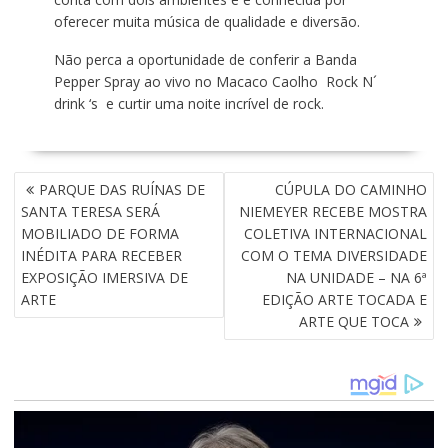
oferecer muita música de qualidade e diversão.
Não perca a oportunidade de conferir a Banda
Pepper Spray ao vivo no Macaco Caolho Rock N´
drink ‘s e curtir uma noite incrível de rock.
N
PARQUE DAS RUÍNAS DE
CÚPULA DO CAMINHO
A
SANTA TERESA SERÁ
NIEMEYER RECEBE MOSTRA
V
MOBILIADO DE FORMA
COLETIVA INTERNACIONAL
E
INÉDITA PARA RECEBER
COM O TEMA DIVERSIDADE
G
EXPOSIÇÃO IMERSIVA DE
NA UNIDADE – NA 6ª
A
ARTE
EDIÇÃO ARTE TOCADA E
Ç
ARTE QUE TOCA
Ã
O
D
E
P
O