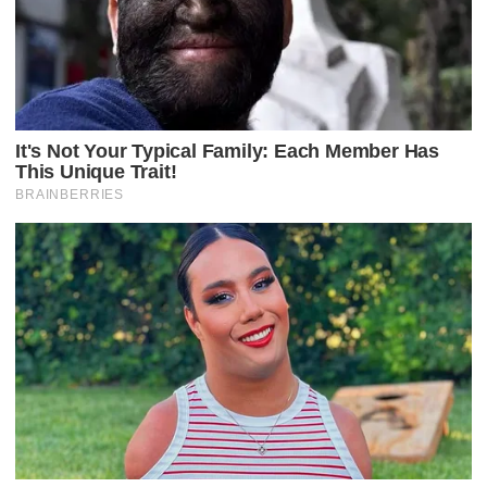
O
S
T