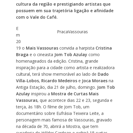
cultura da região e prestigiando artistas que
possuem em sua trajetória ligação e afinidade
com o Vale do Café.
E
PracaVassouras
m
20
19 o
Mais Vassouras
convida a harpista
Cristina
Braga
e o cineasta
Jom Tob Azulay
como
homenageados da edição. Cristina, grande
inspiração para a cidade como artista e realizadora
cultural, terá show memorável ao lado de
Dado
Villa-Lobos
,
Ricardo Medeiros
e
Joca Moraes
na
Antiga Estação, dia 21 de julho, domingo.
Jom Tob
Azulay
inspirou a
Mostra de Curtas
Mais
Vassouras
, que acontece dias 22 e 23, segunda e
terça, às 18h. O filme de Jom Tob, um
documentário sobre Eufrásia Teixeira Leite, a
personagem mais famosa de Vassouras, gravado
na década de 70, abrirá a Mostra, que tem
curadoria de Hélder Cardozo e exibirá 18 curtas-