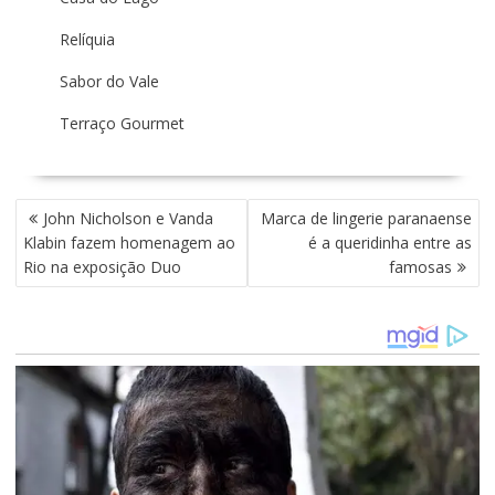
Relíquia
Sabor do Vale
Terraço Gourmet
N
John Nicholson e Vanda
Marca de lingerie paranaense
A
Klabin fazem homenagem ao
é a queridinha entre as
V
Rio na exposição Duo
famosas
E
G
A
Ç
Ã
O
D
E
P