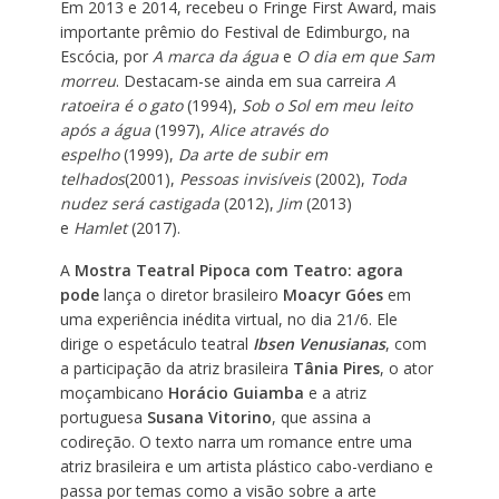
Em 2013 e 2014, recebeu o Fringe First Award, mais
importante prêmio do Festival de Edimburgo, na
Escócia, por
A marca da água
e
O dia em que Sam
morreu
. Destacam-se ainda em sua carreira
A
ratoeira é o gato
(1994),
Sob o Sol em meu leito
após a água
(1997),
Alice através do
espelho
(1999),
Da arte de subir em
telhados
(2001),
Pessoas invisíveis
(2002),
Toda
nudez será castigada
(2012),
Jim
(2013)
e
Hamlet
(2017).
A
Mostra Teatral Pipoca com Teatro: agora
pode
lança o diretor brasileiro
Moacyr Góes
em
uma experiência inédita virtual, no dia 21/6. Ele
dirige o espetáculo teatral
Ibsen Venusianas
, com
a participação da atriz brasileira
Tânia Pires
, o ator
moçambicano
Horácio Guiamba
e a atriz
portuguesa
Susana Vitorino
, que assina a
codireção. O texto narra um romance entre uma
atriz brasileira e um artista plástico cabo-verdiano e
passa por temas como a visão sobre a arte