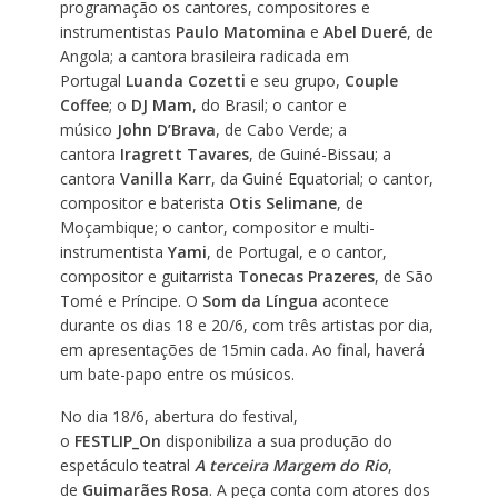
programação os cantores, compositores e
instrumentistas
Paulo Matomina
e
Abel Dueré
, de
Angola; a cantora brasileira radicada em
Portugal
Luanda Cozetti
e seu grupo,
Couple
Coffee
; o
DJ Mam
, do Brasil; o cantor e
músico
John D’Brava
, de Cabo Verde; a
cantora
Iragrett Tavares
, de Guiné-Bissau; a
cantora
Vanilla Karr
, da Guiné Equatorial; o cantor,
compositor e baterista
Otis Selimane
, de
Moçambique; o cantor, compositor e multi-
instrumentista
Yami
, de Portugal, e o cantor,
compositor e guitarrista
Tonecas Prazeres
, de São
Tomé e Príncipe. O
Som da Língua
acontece
durante os dias 18 e 20/6, com três artistas por dia,
em apresentações de 15min cada. Ao final, haverá
um bate-papo entre os músicos.
No dia 18/6, abertura do festival,
o
FESTLIP_On
disponibiliza a sua produção do
espetáculo teatral
A terceira Margem do Rio
,
de
Guimarães Rosa
. A peça conta com atores dos