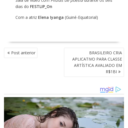
Sala de vídeo com
Pílulas de poesia
durante os seis
dias do
FESTLIP_On
Com a atriz
Elena Iyanga
(Guiné-Equatorial)
N
Post anterior
BRASILEIRO CRIA
A
APLICATIVO PARA CLASSE
V
ARTÍSTICA AVALIADO EM
E
R$1BI
G
A
Ç
Ã
O
D
E
P
O