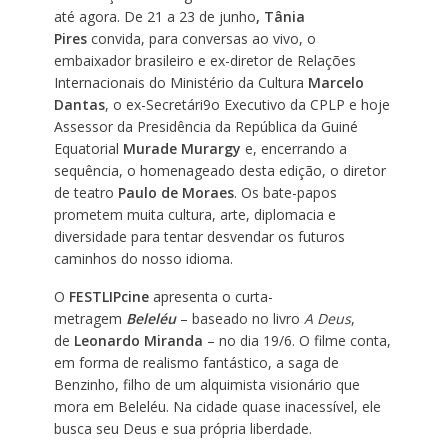
até agora. De 21 a 23 de junho
,
Tânia
Pires
convida, para conversas ao vivo, o
embaixador brasileiro e ex-diretor de Relações
Internacionais do Ministério da Cultura
Marcelo
Dantas
, o ex-Secretári9o Executivo da CPLP e hoje
Assessor da Presidência da República da Guiné
Equatorial
Murade Murargy
e, encerrando a
sequência, o homenageado desta edição, o diretor
de teatro
Paulo de Moraes
. Os bate-papos
prometem muita cultura, arte, diplomacia e
diversidade para tentar desvendar os futuros
caminhos do nosso idioma.
O
FESTLIPcine
apresenta o curta-
metragem
Beleléu
– baseado no livro
A Deus
,
de
Leonardo Miranda
– no dia 19/6. O filme conta,
em forma de realismo fantástico, a saga de
Benzinho, filho de um alquimista visionário que
mora em Beleléu. Na cidade quase inacessível, ele
busca seu Deus e sua própria liberdade.