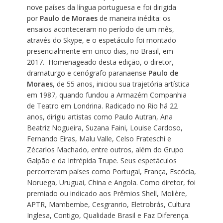
nove países da língua portuguesa e foi dirigida
por
Paulo de Moraes
de maneira inédita: os
ensaios aconteceram no período de um mês,
através do Skype, e o espetáculo foi montado
presencialmente em cinco dias, no Brasil, em
2017. Homenageado desta edição, o diretor,
dramaturgo e cenógrafo paranaense
Paulo de
Moraes
, de 55 anos, iniciou sua trajetória artística
em 1987, quando fundou a Armazém Companhia
de Teatro em Londrina. Radicado no Rio há 22
anos, dirigiu artistas como Paulo Autran, Ana
Beatriz Nogueira, Suzana Faini, Louise Cardoso,
Fernando Eiras, Malu Valle, Celso Frateschi e
Zécarlos Machado, entre outros, além do Grupo
Galpão e da Intrépida Trupe. Seus espetáculos
percorreram países como Portugal, França, Escócia,
Noruega, Uruguai, China e Angola. Como diretor, foi
premiado ou indicado aos Prêmios Shell, Molière,
APTR, Mambembe, Cesgranrio, Eletrobrás, Cultura
Inglesa, Contigo, Qualidade Brasil e Faz Diferença.